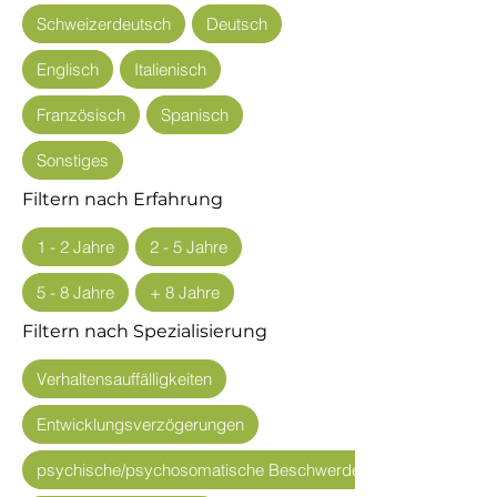
Schweizerdeutsch
Deutsch
Englisch
Italienisch
Französisch
Spanisch
Sonstiges
Filtern nach Erfahrung
1 - 2 Jahre
2 - 5 Jahre
5 - 8 Jahre
+ 8 Jahre
Filtern nach Spezialisierung
Verhaltensauffälligkeiten
Entwicklungsverzögerungen
psychische/psychosomatische Beschwerden