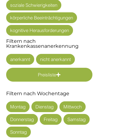
soziale Schwierigkeiten
körperliche Beeinträchtigungen
kognitive Herausforderungen
Filtern nach
Krankenkassenanerkennung
anerkannt
nicht anerkannt
Preisliste
Filtern nach Wochentage
Montag
Dienstag
Mittwoch
Donnerstag
Freitag
Samstag
Sonntag