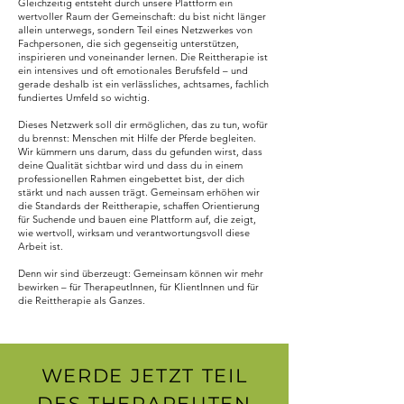
Gleichzeitig entsteht durch unsere Plattform ein
wertvoller Raum der Gemeinschaft: du bist nicht länger
allein unterwegs, sondern Teil eines Netzwerkes von
Fachpersonen, die sich gegenseitig unterstützen,
inspirieren und voneinander lernen. Die Reittherapie ist
ein intensives und oft emotionales Berufsfeld – und
gerade deshalb ist ein verlässliches, achtsames, fachlich
fundiertes Umfeld so wichtig.
Dieses Netzwerk soll dir ermöglichen, das zu tun, wofür
du brennst: Menschen mit Hilfe der Pferde begleiten.
Wir kümmern uns darum, dass du gefunden wirst, dass
deine Qualität sichtbar wird und dass du in einem
professionellen Rahmen eingebettet bist, der dich
stärkt und nach aussen trägt. Gemeinsam erhöhen wir
die Standards der Reittherapie, schaffen Orientierung
für Suchende und bauen eine Plattform auf, die zeigt,
wie wertvoll, wirksam und verantwortungsvoll diese
Arbeit ist.
Denn wir sind überzeugt: Gemeinsam können wir mehr
bewirken – für TherapeutInnen, für KlientInnen und für
die Reittherapie als Ganzes.
WERDE JETZT TEIL
DES THERAPEUTEN